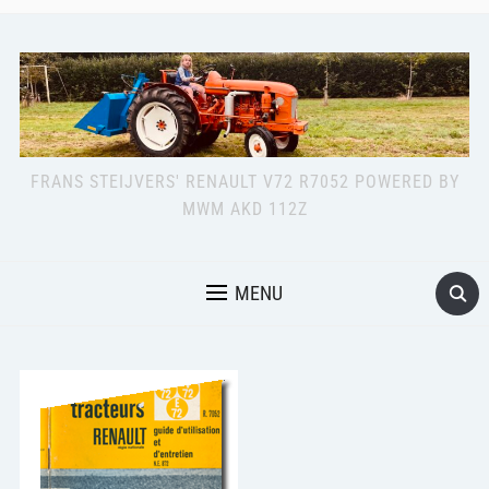
FRANS STEIJVERS' RENAULT V72 R7052 POWERED BY
MWM AKD 112Z
MENU