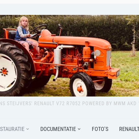
NS STEIJVERS' RENAULT V72 R7052 POWERED BY MWM AKD 
STAURATIE
DOCUMENTATIE
FOTO’S
RENAULT