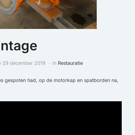
ntage
p
29 december 2019
in
Restauratie
es gespoten had, op de motorkap en spatborden na,