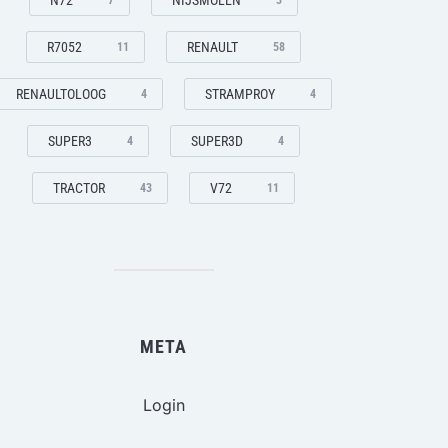
N72
NIJSMOLEN
7
3
R7052
RENAULT
11
58
RENAULTOLOOG
STRAMPROY
4
4
SUPER3
SUPER3D
4
4
TRACTOR
V72
43
11
META
Login