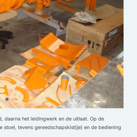
, daarna het leidingwerk en de uitlaat. Op de
e stoel, tevens gereedschapskist(je) en de bediening