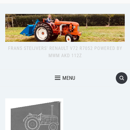
FRANS STEIJVERS' RENAULT V72 R7052 POWERED BY
MWM AKD 112Z
MENU