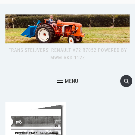
FRANS STEIJVERS' RENAULT V72 R7052 POWERED BY
MWM AKD 112Z
MENU