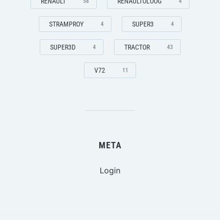
RENAULT
RENAULTOLOOG
58
4
STRAMPROY
SUPER3
4
4
SUPER3D
TRACTOR
4
43
V72
11
META
Login