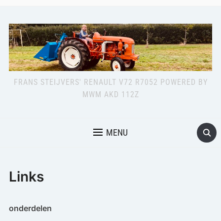
FRANS STEIJVERS' RENAULT V72 R7052 POWERED BY
MWM AKD 112Z
MENU
Links
onderdelen