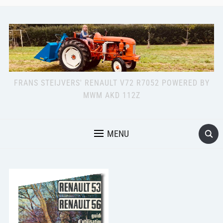
FRANS STEIJVERS' RENAULT V72 R7052 POWERED BY
MWM AKD 112Z
MENU