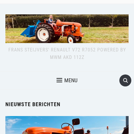
FRANS STEIJVERS' RENAULT V72 R7052 POWERED BY
MWM AKD 112Z
MENU
NIEUWSTE BERICHTEN