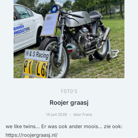
FOTO'S
Roojer graasj
14 juni 2026
door Frans
we like twins… Er was ook ander moois… zie ook:
https://roojergraasj.nl/