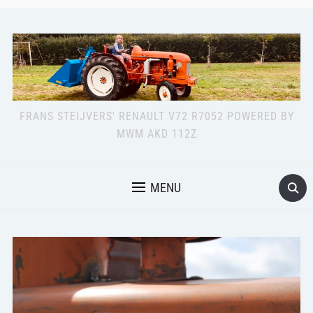
FRANS STEIJVERS' RENAULT V72 R7052 POWERED BY
MWM AKD 112Z
MENU