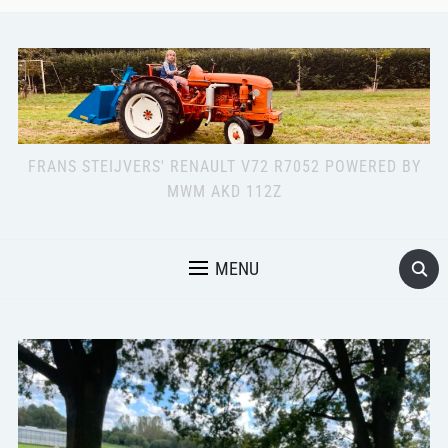
FRANS STEIJVERS' RENAULT V72 R7052 POWERED BY
MWM AKD 112Z
MENU