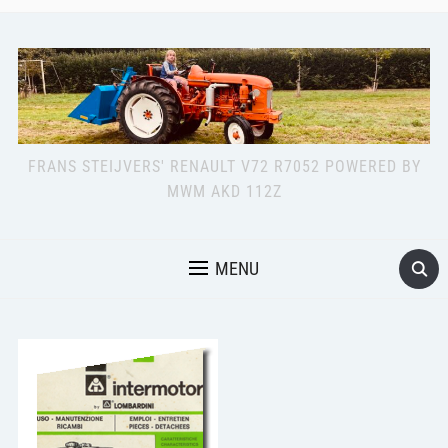
FRANS STEIJVERS' RENAULT V72 R7052 POWERED BY
MWM AKD 112Z
MENU