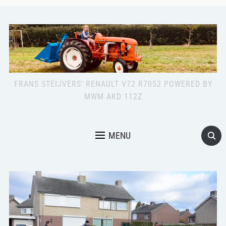
FRANS STEIJVERS' RENAULT V72 R7052 POWERED BY
MWM AKD 112Z
MENU