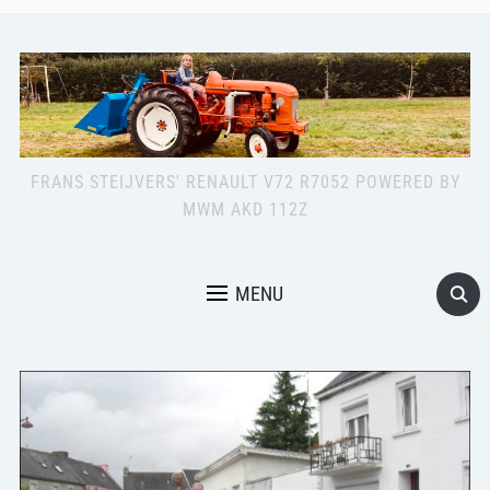
FRANS STEIJVERS' RENAULT V72 R7052 POWERED BY
MWM AKD 112Z
MENU