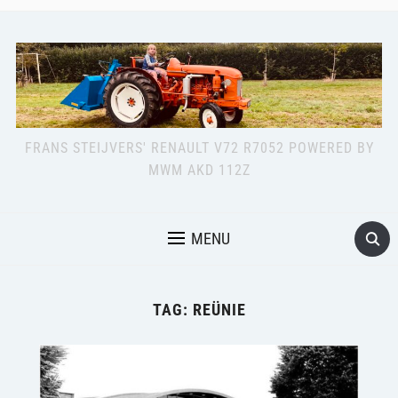
FRANS STEIJVERS' RENAULT V72 R7052 POWERED BY
MWM AKD 112Z
MENU
TAG:
REÜNIE