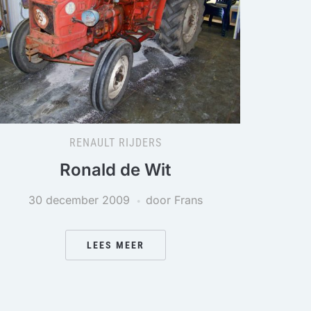
RENAULT RIJDERS
Ronald de Wit
30 december 2009
door Frans
LEES MEER