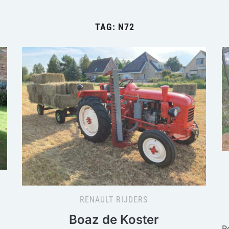
TAG:
N72
RENAULT RIJDERS
Boaz de Koster
R