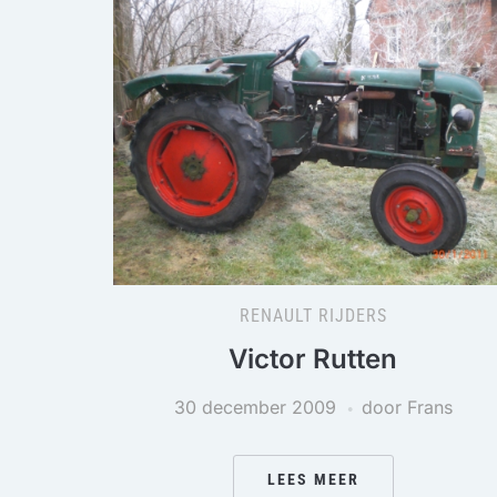
RENAULT RIJDERS
Victor Rutten
30 december 2009
door Frans
LEES MEER