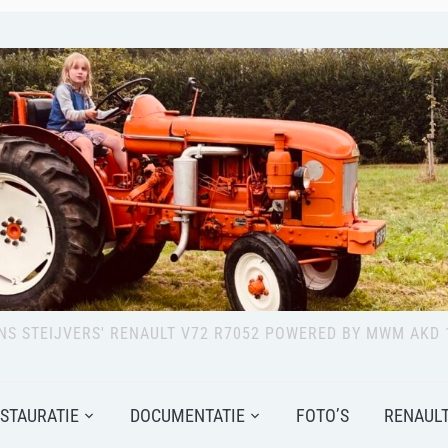
NS STEIJVERS' RENAULT V72 R7052 POWERED BY MWM AKD 
STAURATIE
DOCUMENTATIE
FOTO’S
RENAULT