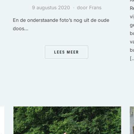
9 augustus 2020
door Frans
R
vi
En de onderstaande foto’s nog uit de oude
g
doos…
b
v
b
LEES MEER
[