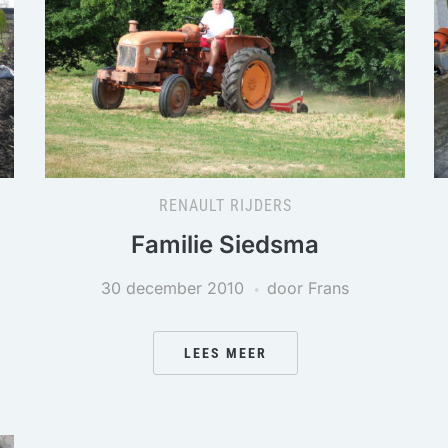
RENAULT RIJDERS
Familie Siedsma
30 december 2010
door Frans
LEES MEER