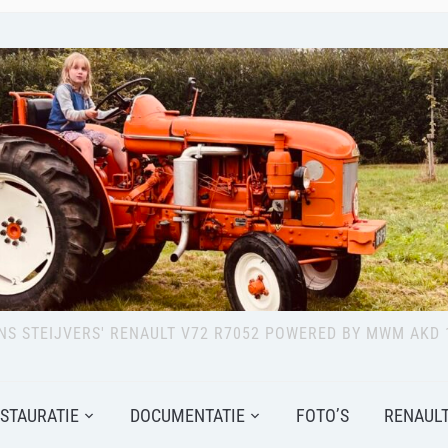
NS STEIJVERS' RENAULT V72 R7052 POWERED BY MWM AKD 
STAURATIE
DOCUMENTATIE
FOTO’S
RENAULT