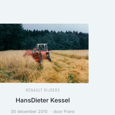
RENAULT RIJDERS
HansDieter Kessel
30 december 2010
door Frans