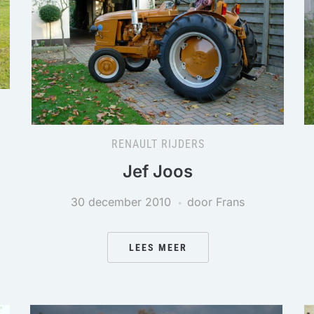
RENAULT RIJDERS
Jef Joos
30 december 2010
door Frans
LEES MEER