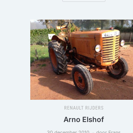
RENAULT RIJDERS
Arno Elshof
30 december 2010
door Frans