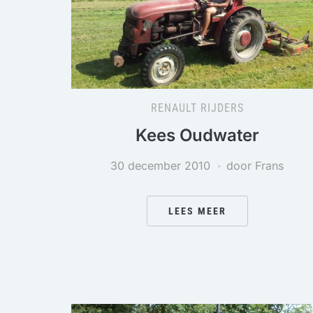
RENAULT RIJDERS
Kees Oudwater
30 december 2010
door Frans
LEES MEER