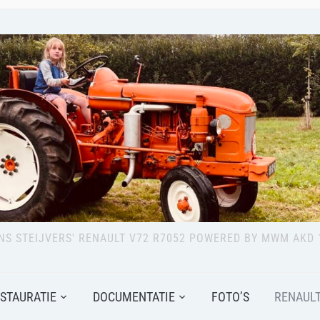
NS STEIJVERS' RENAULT V72 R7052 POWERED BY MWM AKD 
STAURATIE
DOCUMENTATIE
FOTO’S
RENAULT