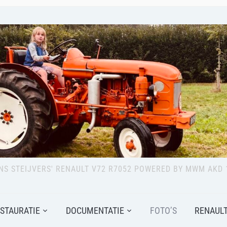
NS STEIJVERS' RENAULT V72 R7052 POWERED BY MWM AKD 
STAURATIE
DOCUMENTATIE
FOTO’S
RENAULT