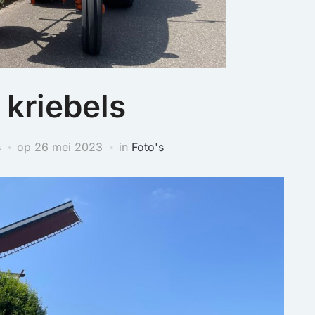
 kriebels
s
op
26 mei 2023
in
Foto's