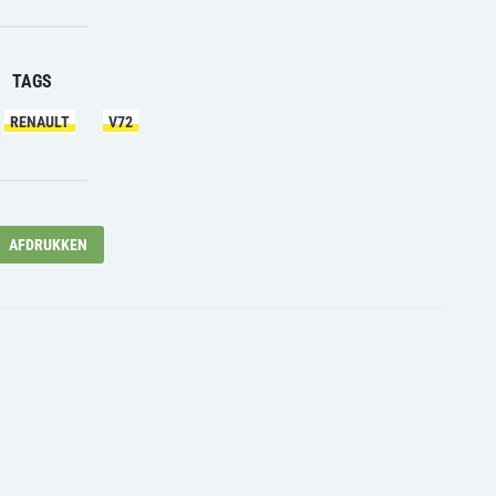
TAGS
RENAULT
V72
AFDRUKKEN