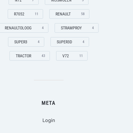
N72
NIJSMOLEN
7
3
R7052
RENAULT
11
58
RENAULTOLOOG
STRAMPROY
4
4
SUPER3
SUPER3D
4
4
TRACTOR
V72
43
11
META
Login