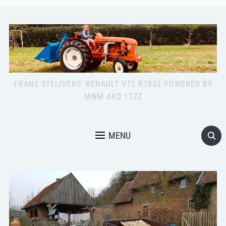
FRANS STEIJVERS' RENAULT V72 R7052 POWERED BY
MWM AKD 112Z
MENU