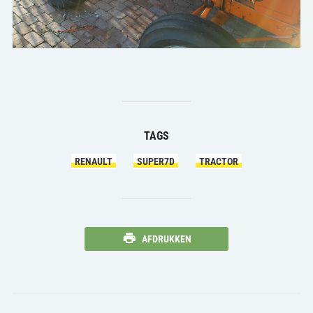
TAGS
RENAULT
SUPER7D
TRACTOR
AFDRUKKEN