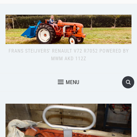
FRANS STEIJVERS' RENAULT V72 R7052 POWERED BY
MWM AKD 112Z
MENU