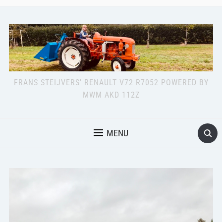
FRANS STEIJVERS' RENAULT V72 R7052 POWERED BY
MWM AKD 112Z
MENU