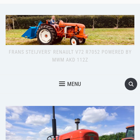
FRANS STEIJVERS' RENAULT V72 R7052 POWERED BY
MWM AKD 112Z
MENU