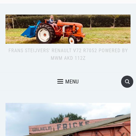
FRANS STEIJVERS' RENAULT V72 R7052 POWERED BY
MWM AKD 112Z
MENU