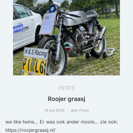
FOTO'S
Roojer graasj
14 juni 2026
door Frans
we like twins… Er was ook ander moois… zie ook:
https://roojergraasj.nl/